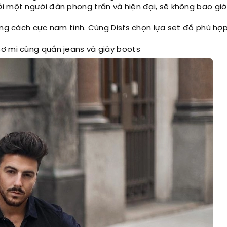
i một người đàn phong trần và hiện đại, sẽ không bao giờ
ong cách cực nam tính. Cùng Disfs chọn lựa set đồ phù hợ
sơ mi cùng quần jeans và giày boots