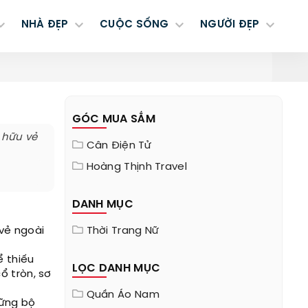
NHÀ ĐẸP
CUỘC SỐNG
NGƯỜI ĐẸP
GÓC MUA SẮM
 hữu vẻ
Cân Điện Tử
Hoàng Thịnh Travel
DANH MỤC
 vẻ ngoài
Thời Trang Nữ
ể thiếu
LỌC DANH MỤC
ổ tròn, sơ
Quần Áo Nam
hững bộ