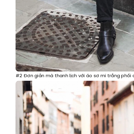
#2 Đơn giản mà thanh lịch với áo sơ mi trắng phố