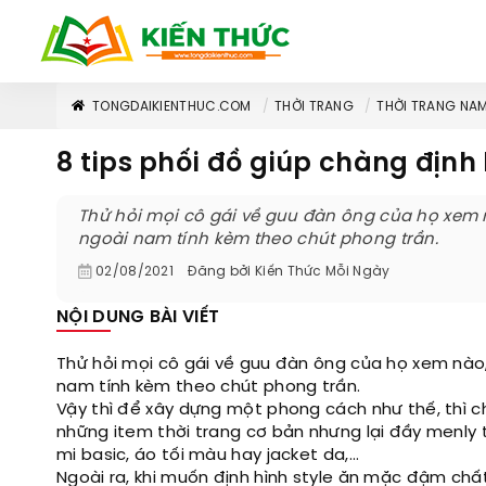
TONGDAIKIENTHUC.COM
THỜI TRANG
THỜI TRANG NA
8 tips phối đồ giúp chàng định
Thử hỏi mọi cô gái về guu đàn ông của họ xem n
ngoài nam tính kèm theo chút phong trần.
02/08/2021
Đăng bởi
Kiến Thức Mỗi Ngày
NỘI DUNG BÀI VIẾT
Thử hỏi mọi cô gái về guu đàn ông của họ xem nào,
nam tính kèm theo chút phong trần.
Vậy thì để xây dựng một phong cách như thế, thì c
những item thời trang cơ bản nhưng lại đầy menly 
mi basic, áo tối màu hay jacket da,…
Ngoài ra, khi muốn định hình style ăn mặc đậm chấ