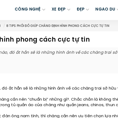
CÔNG NGHỆ
XE ĐẸP
ĐẸP
NGAO DU
M
8 TIPS PHỐI ĐỒ GIÚP CHÀNG ĐỊNH HÌNH PHONG CÁCH CỰC TỰ TIN
 hình phong cách cực tự tin
ào, đó ắt hẳn sẽ là những hình ảnh về các chàng trai sở
 đó ắt hẳn sẽ là những hình ảnh về các chàng trai sở hữu
hàng cần nên “chuẩn bị” những gì?. Chắc chắn là không th
trong tủ quần áo của chàng như quần jeans, chinos, thun c
t đàn ông nam tính, thì chàng cần nên ưu tiên chọn lựa n