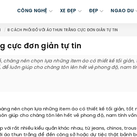
CÔNG NGHỆ
XE ĐẸP
ĐẸP
NGAO DU
M
8 CÁCH PHỐI ĐỒ VỚI ÁO THUN TRẮNG CỰC ĐƠN GIẢN TỰ TIN
g cực đơn giản tự tin
 chàng nên chọn lựa những item áo có thiết kế tối giản, 
 để luôn giúp cho chàng tôn lên hết vẻ phong độ, nam tí
àng nên chọn lựa những item áo có thiết kế tối giản, tốt 
uôn giúp cho chàng tôn lên hết vẻ phong độ, nam tính vốn
với rất nhiều kiểu quần khác nhau, từ jeans, chinos, trouse
ới áo thun trắng để đến công sở hoặc dự tiệc thật bảnh ba