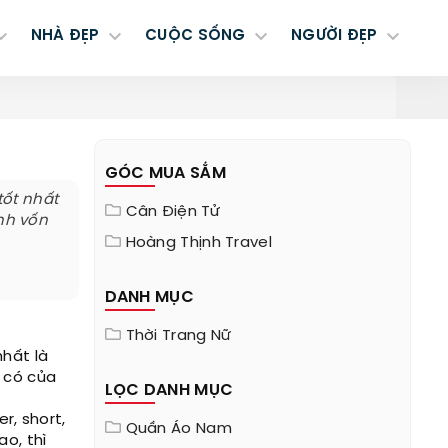
NHÀ ĐẸP
CUỘC SỐNG
NGƯỜI ĐẸP
GÓC MUA SẮM
tốt nhất
Cân Điện Tử
nh vốn
Hoàng Thịnh Travel
DANH MỤC
Thời Trang Nữ
nhất là
 có của
LỌC DANH MỤC
r, short,
Quần Áo Nam
o, thì