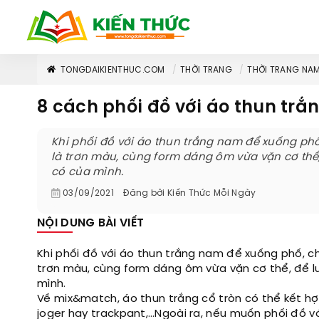
TONGDAIKIENTHUC.COM
THỜI TRANG
THỜI TRANG NA
8 cách phối đồ với áo thun trắn
Khi phối đồ với áo thun trắng nam để xuống phố,
là trơn màu, cùng form dáng ôm vừa vặn cơ thể,
có của mình.
03/09/2021
Đăng bởi
Kiến Thức Mỗi Ngày
NỘI DUNG BÀI VIẾT
Khi phối đồ với áo thun trắng nam để xuống phố, ch
trơn màu, cùng form dáng ôm vừa vặn cơ thể, để l
mình.
Về mix&match, áo thun trắng cổ tròn có thể kết hợp 
joger hay trackpant,…Ngoài ra, nếu muốn phối đồ v