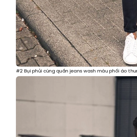
#2 Bụi phủi cùng quần jeans wash màu phối áo thu