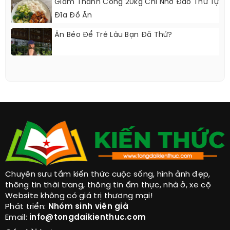
Phim Của Lý Nhất Đồng Và Triệu Lộ Tư
Giảm Thành Công 20kg Chỉ Nhờ Đảo Thứ Tự
Đĩa Đồ Ăn
Ăn Béo Để Trẻ Lâu Bạn Đã Thử?
Chuyên sưu tầm kiến thức cuộc sống, hình ảnh đẹp,
thông tin thời trang, thông tin ẩm thực, nhà ở, xe cộ
Website không có giá trị thương mại!