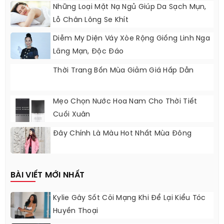
Những Bước Ngoặt Tuyệt Vời Khi Bạn Đã
Bước Sang Tuổi 20
Những Loại Mặt Nạ Ngủ Giúp Da Sạch Mụn,
Lỗ Chân Lông Se Khít
Diễm My Diện Váy Xòe Rộng Giống Linh Nga
Lãng Mạn, Độc Đáo
Thời Trang Bốn Mùa Giảm Giá Hấp Dẫn
Mẹo Chọn Nước Hoa Nam Cho Thời Tiết
Cuối Xuân
Đây Chính Là Màu Hot Nhất Mùa Đông
BÀI VIẾT MỚI NHẤT