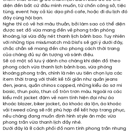
diện đến bất cứ đầu mình muốn, từ chốn công sở, tiệc
tùng, event hay cả lúc dạo phố cafe, hoặc đi du lịch đó
đây cùng hội bạn.
Nghe thì có vẻ hơi mâu thuẫn, bởi làm sao có thể diện
được set đồ vừa mang đến vẻ phong trần phóng
khoáng, lại vừa đầy nét thanh lịch bảnh bao. Tuy nhiên
với những tips mix&match mà Disfs sẽ gợi ý dưới đây,
chắc chắn sẽ mang đến cho phong cách thời trang
của chàng đủ sự ấn tượng và sành điệu.
Sẽ có một số lưu ý dành cho chàng khi diện đồ theo
phong cách vừa thanh lịch bảnh bao, vừa phóng
khoáng phong trần, chính là nên ưu tiên chọn lựa các
item thời trang với thiết kế tối giản như quần jeans
đen, jeans, quần chinos copped, những kiểu áo sơ mi
basic, thun polo, thun cổ tròn trơn màu. Ngoài ra các
kiểu mốt jacket đậm vẻ nam tính hiện đại như áo
khoác blazer, biker jacket, áo khoác da lộn, áo khoác
vải tweed cũng sẽ rất phù hợp để kết hợp trang phục,
nếu chàng đang muốn định hình style ăn mặc vừa
phong trần vừa thanh lịch đấy nhé.
Dưới đây là 8 cách phối đồ nam tính phong trần nhưng