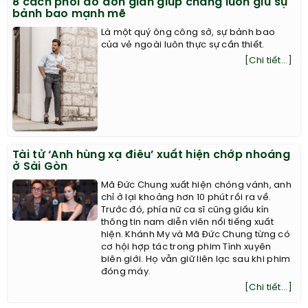
8 cách phối đồ đơn giản giúp chàng luôn giữ sự
bảnh bao mạnh mẽ
Là một quý ông công sở, sự bảnh bao
của vẻ ngoài luôn thực sự cần thiết.
[Chi tiết...]
Tài tử ‘Anh hùng xạ điêu’ xuất hiện chớp nhoáng
ở Sài Gòn
Mã Đức Chung xuất hiện chóng vánh, anh
chỉ ở lại khoảng hơn 10 phút rồi ra về.
Trước đó, phía nữ ca sĩ cũng giấu kín
thông tin nam diễn viên nổi tiếng xuất
hiện. Khánh My và Mã Đức Chung từng có
cơ hội hợp tác trong phim Tình xuyên
biên giới. Họ vẫn giữ liên lạc sau khi phim