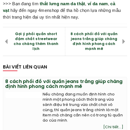
>>> Bạn đang tìm
thắt lưng nam da thật
,
ví da nam
,
cà
vạt
hãy đến ngay 4menshop để tha hồ chọn lựa những mẫu
thời trang hiện đại uy tín nhất hiện nay.
Gợi ý phối quần short
8 cách phối đồ với quần
đậm chất streetwear
jeans trắng giúp chàng
cho chàng thêm thanh
định hình phong cách
lịch
mạnh mẽ
BÀI VIẾT LIÊN QUAN
8 cách phối đồ với quần jeans trắng giúp chàng
định hình phong cách mạnh mẽ
Nếu chàng đang muốn định hình cho
mình một phong cách thời trang vừa
sành điệu trẻ trung vừa chất chơi vô
cùng, thì quần jeans trắng chính là một
item mà chàng cần nên có trong tủ quần
áo của mình.
[Chi tiết...]