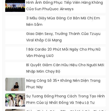
Kylie Gây Sốt Cõi Mạng Khi Để Lại Kiểu Tóc
Huyền Thoại
Hình Ảnh Đồng Phục Tiếp Viên Hàng Không
Của Sun PhuQuoc Airways
3 Mẫu Giày Mùa Đông Cơ Bản Mà Chị Em
Nên Sắm
Giao Diện Sexy, Trưởng Thành Của Tzuyu
Viral Khắp Cõi Mạng
1 Bài Cardio 20 Phút Mỗi Ngày Cho Phụ Nữ
Văn Phòng U40
Bí Quyết Giảm Cân Hữu Hiệu Cho Người Mới
Nhập Môn Chạy Bộ
Nàng Công Sở 35+ Không Nên Diện Trang
Phục Này
Sự Tương Đồng Phong Cách Trong Tạo Hình