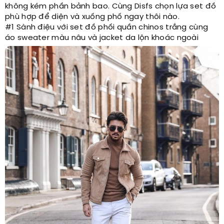
không kém phần bảnh bao. Cùng Disfs chọn lựa set đồ
phù hợp để diện và xuống phố ngay thôi nào.
#1 Sành điệu với set đồ phối quần chinos trắng cùng
áo sweater màu nâu và jacket da lộn khoác ngoài