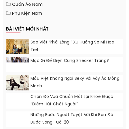
LỌC DANH MỤC
Quần Áo Nam
Phụ Kiện Nam
BÀI VIẾT MỚI NHẤT
Sao Việt ‘phải Lòng ’ Xu Hướng Sơ Mi Họa
Tiết
Mặc Gì Để Diện Cùng Sneaker Trắng?
Mẫu Việt Không Ngại Sexy Với Váy Áo Mỏng
Manh
Chọn Đồ Vừa Chuẩn Mốt Lại Khoe Được
“điểm Hút Chết Người”