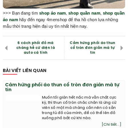
>>> Bạn đang tìm
shop áo nam
,
shop quần nam
,
shop quần
áo nam
hãy đến ngay 4menshop để tha hồ chọn lựa những
mẫu thời trang hiện đại uy tín nhất hiện nay.
6 cách phối đồ mà
Cảm hứng phối áo thun
chàng hễ cứ diện là
cổ tròn đơn giản mà tự
auto cá tính
tin
BÀI VIẾT LIÊN QUAN
Cảm hứng phối áo thun cổ tròn đơn giản mà tự
tin
Muốn tối giản hết nấc mà vẫn chất cực
kỳ, thì thun cổ tròn chắc chắn là ứng cử
viên số một mà chàng cần nên có sẵn
trong tủ đồ của mình, để có thể lên đồ
xuống phố bất cứ khi nào.
[Chi tiết...]