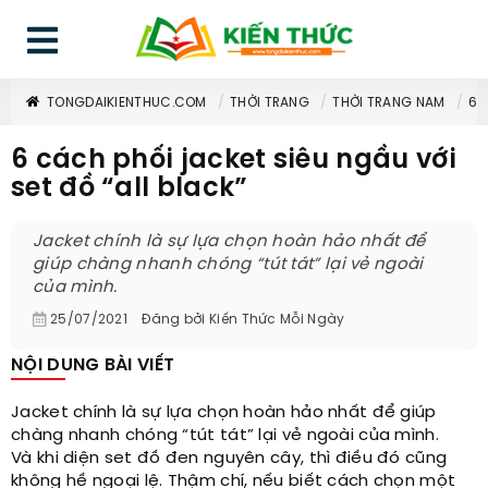
TONGDAIKIENTHUC.COM
THỜI TRANG
THỜI TRANG NAM
6 
6 cách phối jacket siêu ngầu với
set đồ “all black”
Jacket chính là sự lựa chọn hoàn hảo nhất để
giúp chàng nhanh chóng “tút tát” lại vẻ ngoài
của mình.
25/07/2021
Đăng bởi
Kiến Thức Mỗi Ngày
NỘI DUNG BÀI VIẾT
Jacket chính là sự lựa chọn hoàn hảo nhất để giúp
chàng nhanh chóng “tút tát” lại vẻ ngoài của mình.
Và khi diện set đồ đen nguyên cây, thì điều đó cũng
không hề ngoại lệ. Thậm chí, nếu biết cách chọn một