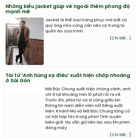
Những kiểu jacket giúp vẻ ngoài thêm phong độ
mạnh mẽ
Jacket là thể loại trang phục mà bất cứ
quý ông nào cũng cần nên có trong tủ
quần áo của mình.
[Chi tiết...]
Tài tử ‘Anh hùng xạ điêu’ xuất hiện chớp nhoáng
ở Sài Gòn
Mã Đức Chung xuất hiện chóng vánh, anh
chỉ ở lại khoảng hơn 10 phút rồi ra về.
Trước đó, phía nữ ca sĩ cũng giấu kín
thông tin nam diễn viên nổi tiếng xuất
hiện. Khánh My và Mã Đức Chung từng có
cơ hội hợp tác trong phim Tình xuyên
biên giới. Họ vẫn giữ liên lạc sau khi phim