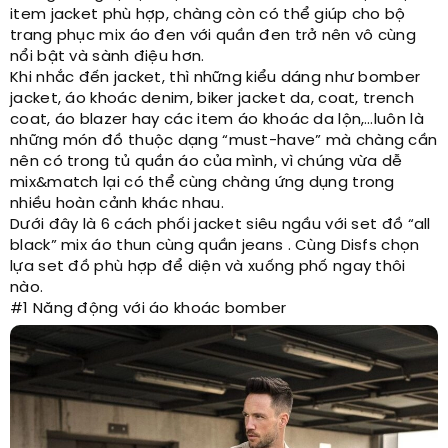
item jacket phù hợp, chàng còn có thể giúp cho bộ
trang phục mix áo đen với quần đen trở nên vô cùng
nổi bật và sành điệu hơn.
Khi nhắc đến jacket, thì những kiểu dáng như bomber
jacket, áo khoác denim, biker jacket da, coat, trench
coat, áo blazer hay các item áo khoác da lộn,…luôn là
những món đồ thuộc dạng “must-have” mà chàng cần
nên có trong tủ quần áo của mình, vì chúng vừa dễ
mix&match lại có thể cùng chàng ứng dụng trong
nhiều hoàn cảnh khác nhau.
Dưới đây là 6 cách phối jacket siêu ngầu với set đồ “all
black” mix áo thun cùng quần jeans . Cùng Disfs chọn
lựa set đồ phù hợp để diện và xuống phố ngay thôi
nào.
#1 Năng động với áo khoác bomber