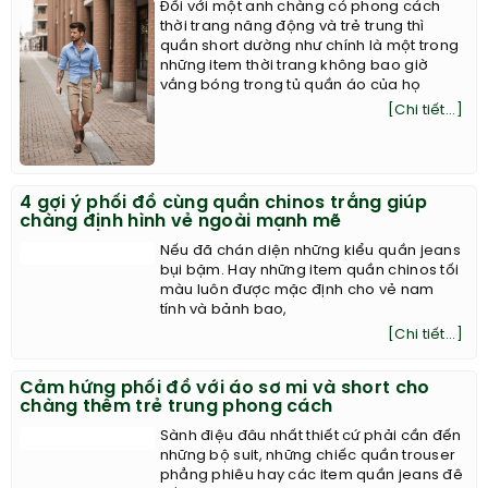
Đối với một anh chàng có phong cách
thời trang năng động và trẻ trung thì
quần short dường như chính là một trong
những item thời trang không bao giờ
vắng bóng trong tủ quần áo của họ
[Chi tiết...]
4 gợi ý phối đồ cùng quần chinos trắng giúp
chàng định hình vẻ ngoài mạnh mẽ
Nếu đã chán diện những kiểu quần jeans
bụi bặm. Hay những item quần chinos tối
màu luôn được mặc định cho vẻ nam
tính và bảnh bao,
[Chi tiết...]
Cảm hứng phối đồ với áo sơ mi và short cho
chàng thêm trẻ trung phong cách
Sành điệu đâu nhất thiết cứ phải cần đến
những bộ suit, những chiếc quần trouser
phẳng phiêu hay các item quần jeans đê