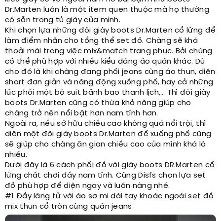
Dr.Marten luôn là một item quen thuộc mà họ thường
có sẵn trong tủ giày của mình.
Khi chọn lựa những đôi giày boots Dr.Marten cổ lửng để
làm điểm nhấn cho tổng thể set đồ. Chàng sẽ khá
thoải mái trong việc mix&match trang phục. Bởi chúng
có thể phù hợp với nhiều kiểu dáng áo quần khác. Dù
cho đó là khi chàng đang phối jeans cùng áo thun, diện
short đơn giản và năng động xuống phố, hay cả những
lúc phối một bộ suit bảnh bao thanh lịch,… Thì đôi giày
boots Dr.Marten cũng có thừa khả năng giúp cho
chàng trở nên nổi bật hơn nam tính hơn.
Ngoài ra, nếu sở hữu chiều cao không quá nổi trội, thì
diện một đôi giày boots Dr.Marten để xuống phố cũng
sẽ giúp cho chàng ăn gian chiều cao của mình khá là
nhiều.
Dưới đây là 6 cách phối đồ với giày boots DR.Marten cổ
lửng chất chơi đầy nam tính. Cùng Disfs chọn lựa set
đồ phù hợp để diện ngay và luôn nàng nhé.
#1 Đầy lãng tử với áo sơ mi dài tay khoác ngoài set đồ
mix thun cổ tròn cùng quần jeans