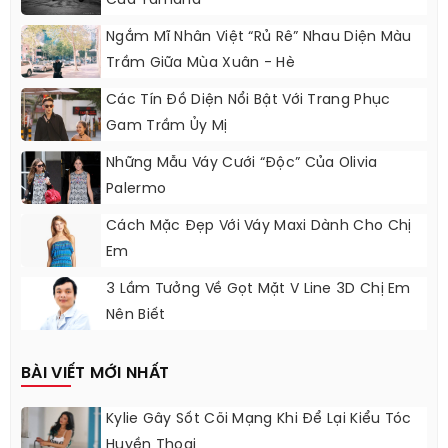
Của Yamaha
Ngắm Mĩ Nhân Việt “rủ Rê” Nhau Diện Màu
Trầm Giữa Mùa Xuân - Hè
Các Tín Đồ Diện Nổi Bật Với Trang Phục
Gam Trầm Ủy Mị
Những Mẫu Váy Cưới “độc” Của Olivia
Palermo
Cách Mặc Đẹp Với Váy Maxi Dành Cho Chị
Em
3 Lầm Tưởng Về Gọt Mặt V Line 3D Chị Em
Nên Biết
BÀI VIẾT MỚI NHẤT
Kylie Gây Sốt Cõi Mạng Khi Để Lại Kiểu Tóc
Huyền Thoại