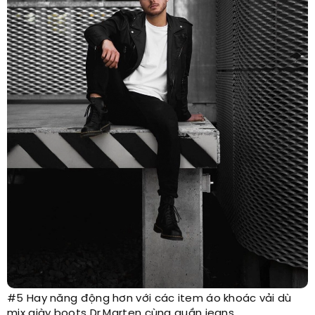
#5 Hay năng động hơn với các item áo khoác vải dù
mix giày boots Dr.Marten cùng quần jeans