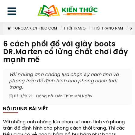
TONGDAIKIENTHUC.COM
THỜI TRANG
THỜI TRANG NAM
6 
6 cách phối đồ với giày boots
DR.Marten cổ lửng chất chơi đầy
mạnh mẽ
Với những anh chàng lựa chọn sự nam tính và
phong trần để định hình cho phong cách thời
trang.
11/10/2021
Đăng bởi
Kiến Thức Mỗi Ngày
NỘI DUNG BÀI VIẾT
Với những anh chàng lựa chọn sự nam tính và phong
trần để định hình cho phong cách thời trang. Thì các
kiểu giày có vẻ ngoài hầm hố bụi bặm như boots