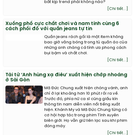
bắt kịp trend phải không nào?
[Chi tiết...]
Xuống phố cực chất chơi và nam tính cùng 6
cách phối đồ với quần jeans tự tin
Quần jeans rách gối là một item không
bao giờ vắng bóng trong tủ quần áo của
những anh chàng cá tính ưa phong cách
bụi bặm và chất chơi.
[Chi tiết...]
Tài tử ‘Anh hùng xạ điêu’ xuất hiện chớp nhoáng
ở Sài Gòn
Mã Đức Chung xuất hiện chóng vánh, anh
chỉ ở lại khoảng hơn 10 phút rồi ra về.
Trước đó, phía nữ ca sĩ cũng giấu kín
thông tin nam diễn viên nổi tiếng xuất
hiện. Khánh My và Mã Đức Chung từng có
cơ hội hợp tác trong phim Tình xuyên
biên giới. Họ vẫn giữ liên lạc sau khi phim
đóng máy.
[Chi tiết...]