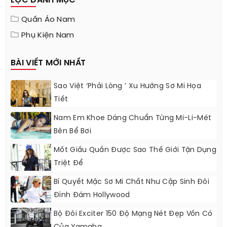
LỌC DANH MỤC
Quần Áo Nam
Phụ Kiện Nam
BÀI VIẾT MỚI NHẤT
Sao Việt ‘phải Lòng ’ Xu Hướng Sơ Mi Họa
Tiết
Nam Em Khoe Dáng Chuẩn Từng Mi-Li-Mét
Bên Bể Bơi
Mốt Giấu Quần Được Sao Thế Giới Tận Dụng
Triệt Để
Bí Quyết Mặc Sơ Mi Chất Như Cặp Sinh Đôi
Đình Đám Hollywood
Bộ Đôi Exciter 150 Độ Mạng Nét Đẹp Vốn Có