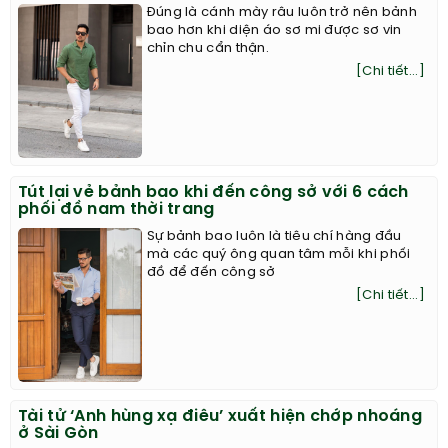
Đúng là cánh mày râu luôn trở nên bảnh
bao hơn khi diện áo sơ mi được sơ vin
chỉn chu cẩn thận.
[Chi tiết...]
Tút lại vẻ bảnh bao khi đến công sở với 6 cách
phối đồ nam thời trang
Sự bảnh bao luôn là tiêu chí hàng đầu
mà các quý ông quan tâm mỗi khi phối
đồ để đến công sở
[Chi tiết...]
Tài tử ‘Anh hùng xạ điêu’ xuất hiện chớp nhoáng
ở Sài Gòn