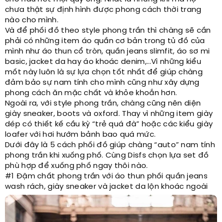
chưa thật sự định hình được phong cách thời trang
nào cho mình.
Và để phối đồ theo style phong trần thì chàng sẽ cần
phải có những item áo quần cơ bản trong tủ đồ của
mình như áo thun cổ tròn, quần jeans slimfit, áo sơ mi
basic, jacket da hay áo khoác denim,…Vì những kiểu
mốt này luôn là sự lựa chọn tốt nhất để giúp chàng
đảm bảo sự nam tính cho mình cũng như xây dựng
phong cách ăn mặc chất và khỏe khoắn hơn.
Ngoài ra, với style phong trần, chàng cũng nên diện
giày sneaker, boots và oxford. Thay vì những item giày
dép có thiết kế cầu kỳ “trẻ quá đà” hoặc các kiểu giày
loafer với hơi hướm bảnh bao quá mức.
Dưới đây là 5 cách phối đồ giúp chàng “auto” nam tính
phong trần khi xuống phố. Cùng Disfs chọn lựa set đồ
phù hợp để xuống phố ngay thôi nào.
#1 Đậm chất phong trần với áo thun phối quần jeans
wash rách, giày sneaker và jacket da lộn khoác ngoài