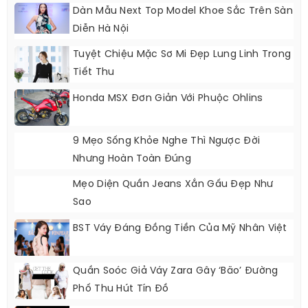
Dàn Mẫu Next Top Model Khoe Sắc Trên Sàn
Diễn Hà Nội
Tuyệt Chiệu Mặc Sơ Mi Đẹp Lung Linh Trong
Tiết Thu
Honda MSX Đơn Giản Với Phuộc Ohlins
9 Mẹo Sống Khỏe Nghe Thì Ngược Đời
Nhưng Hoàn Toàn Đúng
Mẹo Diện Quần Jeans Xắn Gấu Đẹp Như
Sao
BST Váy Đáng Đồng Tiền Của Mỹ Nhân Việt
Quần Soóc Giả Váy Zara Gây ‘bão’ Đường
Phố Thu Hút Tín Đồ