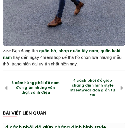
>>> Bạn đang tìm
quần bò
,
shop quần tây nam
,
quần kaki
nam
hãy đến ngay 4menshop để tha hồ chọn lựa những mẫu
thời trang hiện đại uy tín nhất hiện nay.
4 cách phối đồ giúp
6 cảm hứng phối đồ nam
chàng định hình style
đơn giản nhưng vẫn
streetwear đơn giản tự
thật sành điệu
tin
BÀI VIẾT LIÊN QUAN
4 cách phối đồ giúp chàng định hình style