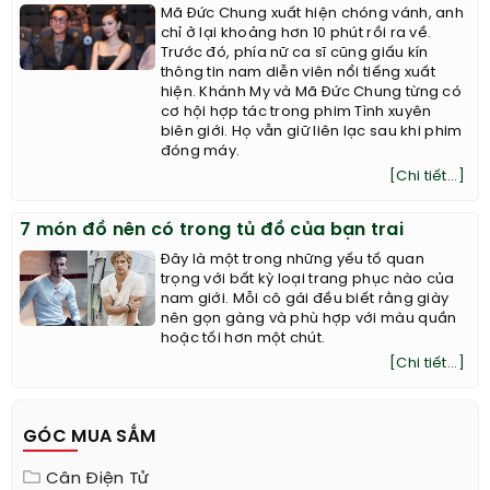
Mã Đức Chung xuất hiện chóng vánh, anh
chỉ ở lại khoảng hơn 10 phút rồi ra về.
Trước đó, phía nữ ca sĩ cũng giấu kín
thông tin nam diễn viên nổi tiếng xuất
hiện. Khánh My và Mã Đức Chung từng có
cơ hội hợp tác trong phim Tình xuyên
biên giới. Họ vẫn giữ liên lạc sau khi phim
đóng máy.
[Chi tiết...]
7 món đồ nên có trong tủ đồ của bạn trai
Đây là một trong những yếu tố quan
trọng với bất kỳ loại trang phục nào của
nam giới. Mỗi cô gái đều biết rằng giày
nên gọn gàng và phù hợp với màu quần
hoặc tối hơn một chút.
[Chi tiết...]
GÓC MUA SẮM
Cân Điện Tử