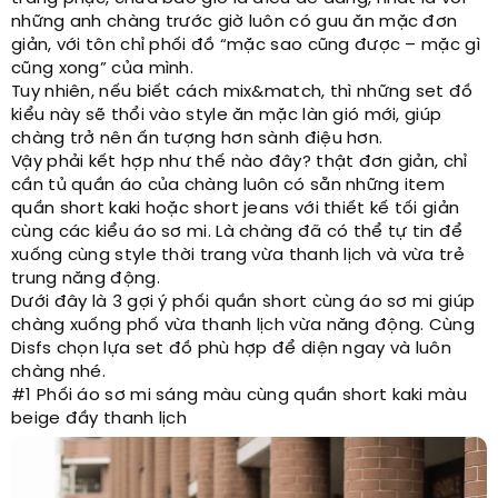
những anh chàng trước giờ luôn có guu ăn mặc đơn
giản, với tôn chỉ phối đồ “mặc sao cũng được – mặc gì
cũng xong” của mình.
Tuy nhiên, nếu biết cách mix&match, thì những set đồ
kiểu này sẽ thổi vào style ăn mặc làn gió mới, giúp
chàng trở nên ấn tượng hơn sành điệu hơn.
Vậy phải kết hợp như thế nào đây? thật đơn giản, chỉ
cần tủ quần áo của chàng luôn có sẵn những item
quần short kaki hoặc short jeans với thiết kế tối giản
cùng các kiểu áo sơ mi. Là chàng đã có thể tự tin để
xuống cùng style thời trang vừa thanh lịch và vừa trẻ
trung năng động.
Dưới đây là 3 gợi ý phối quần short cùng áo sơ mi giúp
chàng xuống phố vừa thanh lịch vừa năng động. Cùng
Disfs chọn lựa set đồ phù hợp để diện ngay và luôn
chàng nhé.
#1 Phối áo sơ mi sáng màu cùng quần short kaki màu
beige đầy thanh lịch