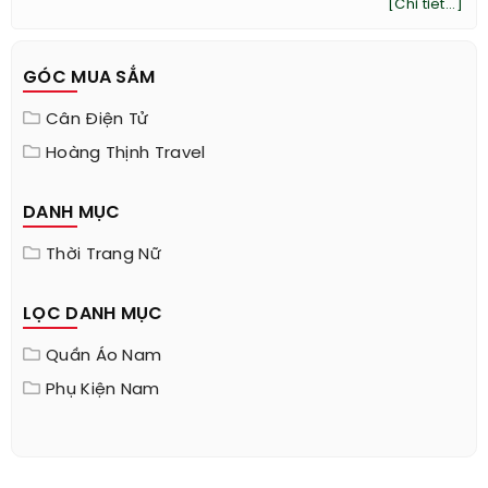
nam giới. Mỗi cô gái đều biết rằng giày
nên gọn gàng và phù hợp với màu quần
hoặc tối hơn một chút.
[Chi tiết...]
GÓC MUA SẮM
Cân Điện Tử
Hoàng Thịnh Travel
DANH MỤC
Thời Trang Nữ
LỌC DANH MỤC
Quần Áo Nam
Phụ Kiện Nam