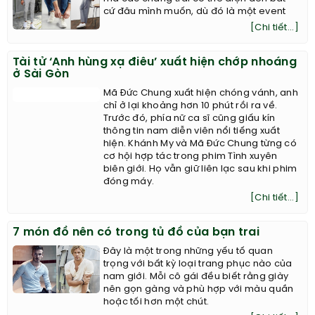
14+ ý tưởng phối đồ giúp chàng tút lại street
style tự tin
Nếu ai có hỏi, kiểu giày nào là kiểu giày
mà các chàng trai có thể diện đến bất
cứ đâu mình muốn, dù đó là một event
[Chi tiết...]
Tài tử ‘Anh hùng xạ điêu’ xuất hiện chớp nhoáng
ở Sài Gòn
Mã Đức Chung xuất hiện chóng vánh, anh
chỉ ở lại khoảng hơn 10 phút rồi ra về.
Trước đó, phía nữ ca sĩ cũng giấu kín
thông tin nam diễn viên nổi tiếng xuất
hiện. Khánh My và Mã Đức Chung từng có
cơ hội hợp tác trong phim Tình xuyên
biên giới. Họ vẫn giữ liên lạc sau khi phim
đóng máy.
[Chi tiết...]
7 món đồ nên có trong tủ đồ của bạn trai
Đây là một trong những yếu tố quan
trọng với bất kỳ loại trang phục nào của