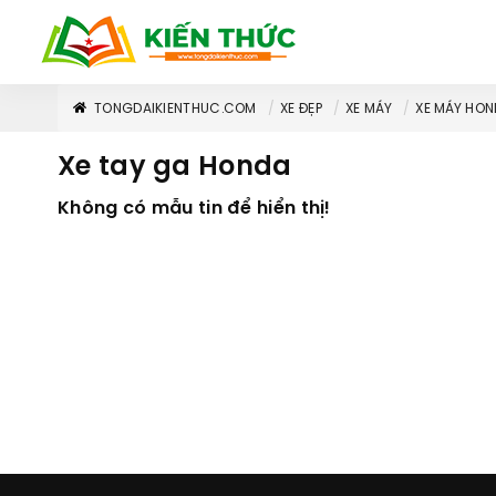
TONGDAIKIENTHUC.COM
XE ĐẸP
XE MÁY
XE MÁY HO
Xe tay ga Honda
Không có mẫu tin để hiển thị!