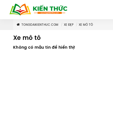
TONGDAIKIENTHUC.COM
XE ĐẸP
XE MÔ TÔ
Xe mô tô
Không có mẫu tin để hiển thị!