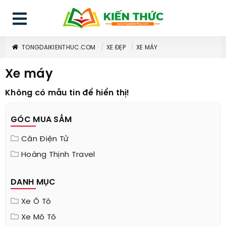
TONGDAIKIENTHUC.COM
XE ĐẸP
XE MÁY
Xe máy
Không có mẫu tin để hiển thị!
GÓC MUA SẮM
Cân Điện Tử
Hoàng Thịnh Travel
DANH MỤC
Xe Ô Tô
Xe Mô Tô