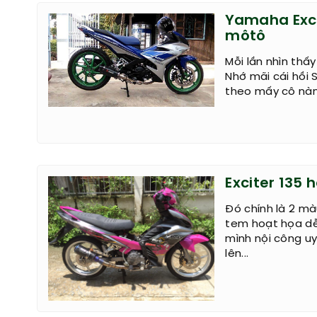
Yamaha Exci
môtô
Mỗi lần nhìn thấy
Nhớ mãi cái hồi 
theo mấy cô nàng
Exciter 135
Đó chính là 2 mà
tem hoạt họa dễ
mình nội công uy
lên...