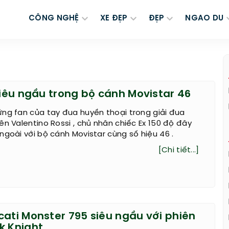
CÔNG NGHỆ
XE ĐẸP
ĐẸP
NGAO DU
siêu ngầu trong bộ cánh Movistar 46
ng fan của tay đua huyền thoại trong giải đua
ên Valentino Rossi , chủ nhân chiếc Ex 150 độ đây
ngoài với bộ cánh Movistar cùng số hiệu 46 .
[Chi tiết...]
cati Monster 795 siêu ngầu với phiên
k Knight