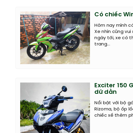
Có chiếc Wi
Hôm nay mình có 
Xe nhìn cũng vui
ngày tới, xe có 
trang...
Exciter 150
dữ dằn
Nổi bật với bộ 
Rizoma, bộ ốp l
chiếc xế thêm ph