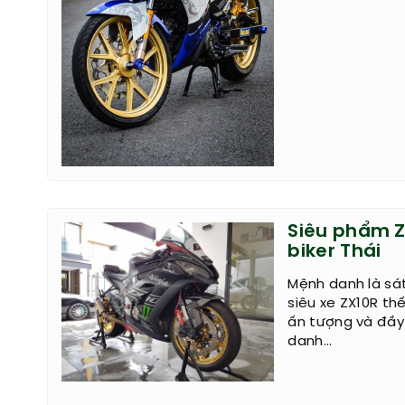
Siêu phẩm Z
biker Thái
Mệnh danh là sát
siêu xe ZX10R th
ấn tượng và đầy 
danh...