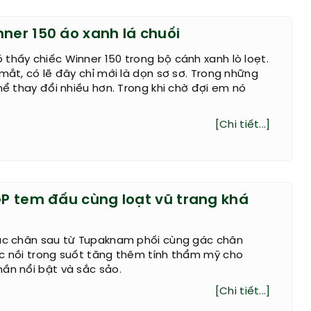
nner 150 áo xanh lá chuối
thấy chiếc Winner 150 trong bộ cánh xanh lò loẹt.
 mắt, có lẽ đây chỉ mới là dọn sơ sơ. Trong những
thể thay đổi nhiều hơn. Trong khi chờ đợi em nó
[Chi tiết...]
 GP tem đấu cùng loạt vũ trang khá
gác chân sau từ Tupaknam phối cùng gác chân
ốc nồi trong suốt tăng thêm tính thẩm mỹ cho
ần nổi bật và sắc sảo.
[Chi tiết...]