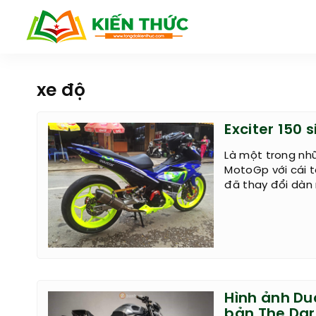
xe độ
Exciter 150 
Là một trong nhữ
MotoGp với cái t
đã thay đổi dàn 
Hình ảnh Du
bản The Dar