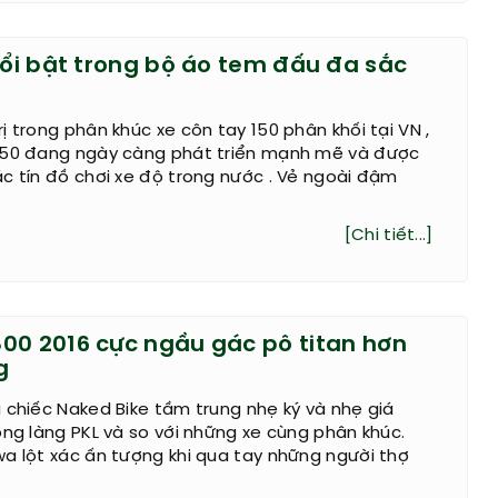
nổi bật trong bộ áo tem đấu đa sắc
ị trong phân khúc xe côn tay 150 phân khối tại VN ,
150 đang ngày càng phát triển mạnh mẽ và được
c tín đồ chơi xe độ trong nước . Vẻ ngoài đậm
[Chi tiết...]
00 2016 cực ngầu gác pô titan hơn
g
 chiếc Naked Bike tầm trung nhẹ ký và nhẹ giá
ong làng PKL và so với những xe cùng phân khúc.
a lột xác ấn tượng khi qua tay những người thợ