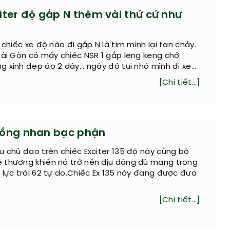
ter độ gắp N thêm vài thứ cứ như
 chiếc xe độ nào đi gắp N là tim mình lại tan chảy.
Sài Gòn có mấy chiếc NSR 1 gắp leng keng chở
 xinh đẹp áo 2 dây... ngày đó tụi nhỏ mình đi xe...
[Chi tiết...]
 hồng nhan bạc phận
u chủ đạo trên chiếc Exciter 135 độ này cùng bộ
 thương khiến nó trở nên dịu dàng dù mang trong
 lực trái 62 tự do.Chiếc Ex 135 này đang được đưa
[Chi tiết...]