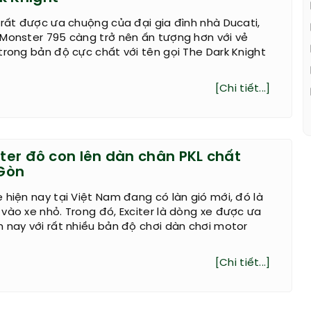
 rất được ưa chuộng của đại gia đình nhà Ducati,
 Monster 795 càng trở nên ấn tượng hơn với vẻ
trong bản độ cực chất với tên gọi The Dark Knight
[Chi tiết...]
iter đô con lên dàn chân PKL chất
 Gòn
 hiện nay tại Việt Nam đang có làn gió mới, đó là
vào xe nhỏ. Trong đó, Exciter là dòng xe được ưa
 nay với rất nhiều bản độ chơi dàn chơi motor
[Chi tiết...]