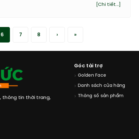
[Chi tiết...]
6
7
8
›
»
Góc tài trợ
Golden Face
Danh sách cửa hàng
Thông số sản phẩm
thông tin thời trang,