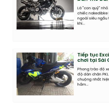
Là "con quỷ" nhỏ
chiếc nakedibke
ngoài siêu ngầu 
khi...
Tiếp tục Exc
chơi tại Sài
Phong trào độ xe
độ dàn chân PKL 
chuộng nhất hiện
hầm...