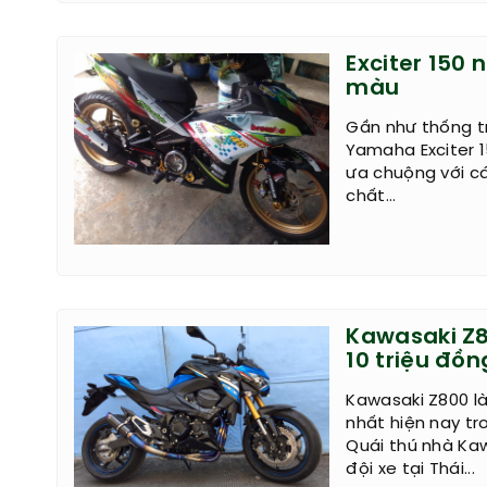
Exciter 150 
màu
Gần như thống tr
Yamaha Exciter 
ưa chuộng với cá
chất...
Kawasaki Z8
10 triệu đồn
Kawasaki Z800 là
nhất hiện nay tr
Quái thú nhà Kaw
đội xe tại Thái...