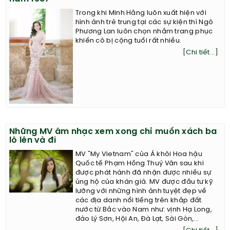
Trong khi Minh Hằng luôn xuất hiện với
hình ảnh trẻ trung tại các sự kiện thì Ngô
Phương Lan luôn chọn nhầm trang phục
khiến cô bị cộng tuổi rất nhiều.
[Chi tiết...]
Những MV âm nhạc xem xong chỉ muốn xách ba
lô lên và đi
MV "My Vietnam" của Á khôi Hoa hậu
Quốc tế Phạm Hồng Thuý Vân sau khi
được phát hành đã nhận được nhiều sự
ủng hộ của khán giả. MV được đầu tư kỹ
lưỡng với những hình ảnh tuyệt đẹp về
các địa danh nổi tiếng trên khắp đất
nước từ Bắc vào Nam như: vịnh Hạ Long,
đảo Lý Sơn, Hội An, Đà Lạt, Sài Gòn,...