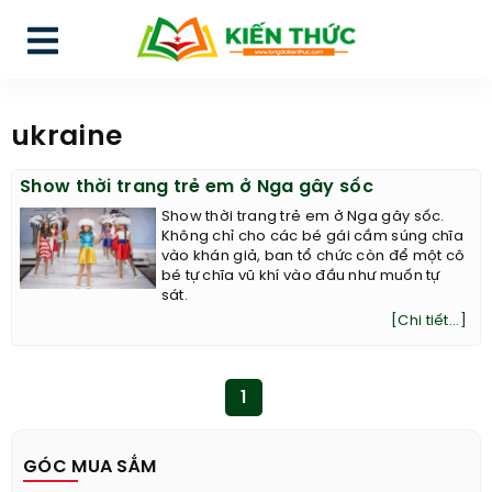
ukraine
Show thời trang trẻ em ở Nga gây sốc
Show thời trang trẻ em ở Nga gây sốc.
Không chỉ cho các bé gái cầm súng chĩa
vào khán giả, ban tổ chức còn để một cô
bé tự chĩa vũ khí vào đầu như muốn tự
sát.
[Chi tiết...]
1
GÓC MUA SẮM