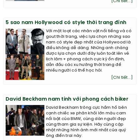
[Chi tiết...]
5 sao nam Hollywood có style thời trang đỉnh
Với một loạt các nhân vật nổi tiếng và có
gout thời trang, việc lựa chọn những sao
nam có style đẹp nhất của Hollywood là
điều không dễ dàng. Những anh chàng
được lựa chọn dưới đây luôn toát lên vẻ
lịch lãm + phong cách cực kỳ ổn định,
dẫn đầu các xu hướng thời trang để
nhiều người có thể học hỏi.
[Chi tiết...]
David Beckham nam tính với phong cách biker
David Beckham trông cực hầm hố bên
cạnh chiếc xe phân khối lớn màu cam
nổi bật của BMW, cùng dàn người đẹp
cùng tham gia sự kiện. Hãy cùng cập
nhật những hình ảnh mới nhất của quý
ông điển trai này: