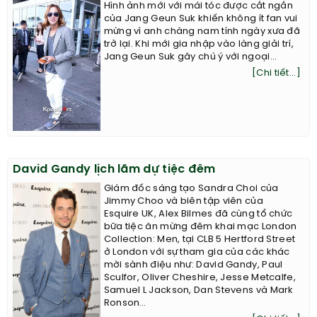
Hình ảnh mới với mái tóc được cắt ngắn
của Jang Geun Suk khiến không ít fan vui
mừng vì anh chàng nam tính ngày xưa đã
trở lại. Khi mới gia nhập vào làng giải trí,
Jang Geun Suk gây chú ý với ngoại...
[Chi tiết...]
David Gandy lịch lãm dự tiệc đêm
Giám đốc sáng tạo Sandra Choi của
Jimmy Choo và biên tập viên của
Esquire UK, Alex Bilmes đã cùng tổ chức
bữa tiệc ăn mừng đêm khai mạc London
Collection: Men, tại CLB 5 Hertford Street
ở London với sự tham gia của các khác
mời sành điệu như: David Gandy, Paul
Sculfor, Oliver Cheshire, Jesse Metcalfe,
Samuel L Jackson, Dan Stevens và Mark
Ronson…