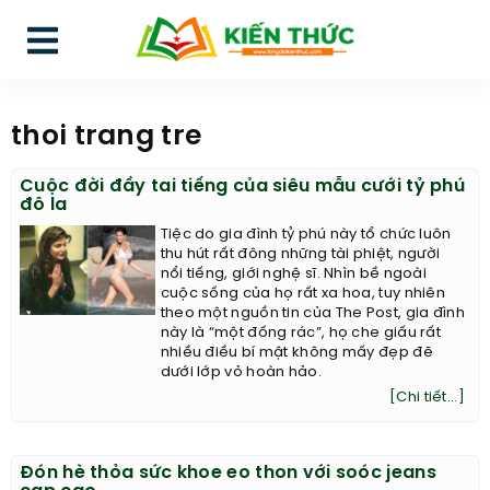
thoi trang tre
Cuộc đời đầy tai tiếng của siêu mẫu cưới tỷ phú
đô la
Tiệc do gia đình tỷ phú này tổ chức luôn
thu hút rất đông những tài phiệt, người
nổi tiếng, giới nghệ sĩ. Nhìn bề ngoài
cuộc sống của họ rất xa hoa, tuy nhiên
theo một nguồn tin của The Post, gia đình
này là “một đống rác”, họ che giấu rất
nhiều điều bí mật không mấy đẹp đẽ
dưới lớp vỏ hoàn hảo.
[Chi tiết...]
Đón hè thỏa sức khoe eo thon với soóc jeans