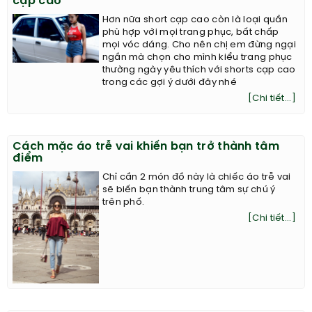
cạp cao
Hơn nữa short cạp cao còn là loại quần
phù hợp với mọi trang phục, bất chấp
mọi vóc dáng. Cho nên chị em đừng ngại
ngần mà chọn cho mình kiểu trang phục
thường ngày yêu thích với shorts cạp cao
trong các gợi ý dưới đây nhé
[Chi tiết...]
Cách mặc áo trễ vai khiến bạn trở thành tâm
điểm
Chỉ cần 2 món đồ này là chiếc áo trễ vai
sẽ biến bạn thành trung tâm sự chú ý
trên phố.
[Chi tiết...]