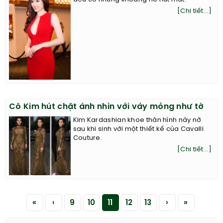
[Chi tiết...]
Cô Kim hút chặt ánh nhìn với váy mỏng như tờ
Kim Kardashian khoe thân hình nảy nở
sau khi sinh với một thiết kế của Cavalli
Couture.
[Chi tiết...]
«
‹
9
10
11
12
13
›
»