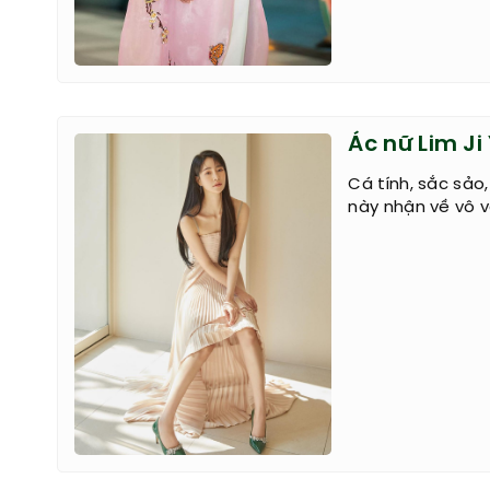
Ác nữ Lim Ji
Cá tính, sắc sảo
này nhận về vô và