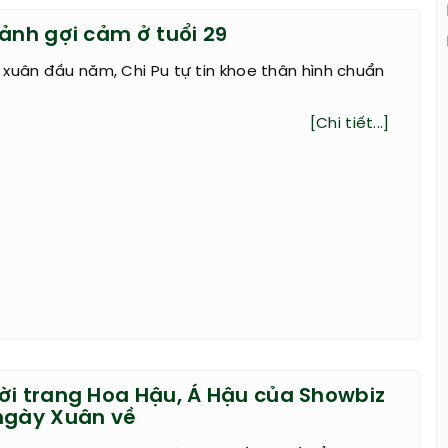
 ảnh gợi cảm ở tuổi 29
xuân đầu năm, Chi Pu tự tin khoe thân hình chuẩn
[Chi tiết...]
ời trang Hoa Hậu, Á Hậu của Showbiz
ngày Xuân về