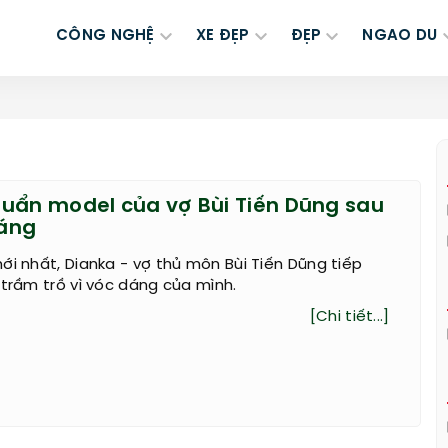
CÔNG NGHỆ
XE ĐẸP
ĐẸP
NGAO DU
uẩn model của vợ Bùi Tiến Dũng sau
háng
ới nhất, Dianka - vợ thủ môn Bùi Tiến Dũng tiếp
 trầm trồ vì vóc dáng của mình.
[Chi tiết...]