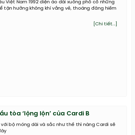
ậu Việt Nam 1992 diện áo dài xuống phố cổ những
 tận hưởng không khí vắng vẻ, thoáng đãng hiếm
[Chi tiết...]
ầu tòa ‘lộng lộn’ của Cardi B
với bộ móng dài và sắc như thế thì nàng Cardi sẽ
đây