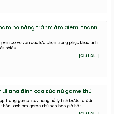
thăm họ hàng tránh‘ âm điểm’ thanh
chị em có vô vàn các lựa chọn trang phục khác tinh
rất nhiều
[Chi tiết...]
 Liliana đỉnh cao của nữ game thủ
 đẹp trong game, nay nàng hồ ly tinh bước ra đời
út hồn” anh em game thủ hơn bao giờ hết.