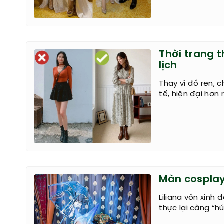
Thời trang 
lịch
Thay vì đồ ren, 
tế, hiện đại hơn 
Màn cosplay
Liliana vốn xinh
thực lại càng “h