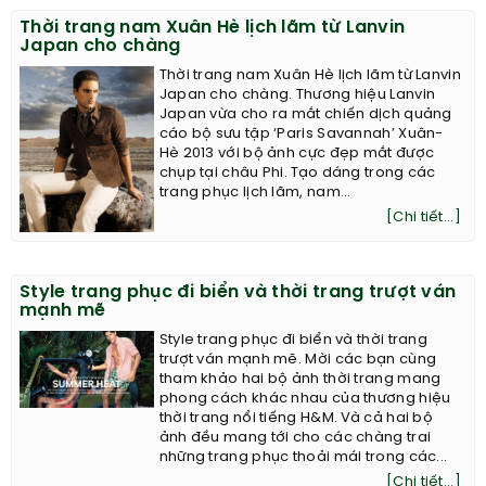
Thời trang nam Xuân Hè lịch lãm từ Lanvin
Japan cho chàng
Thời trang nam Xuân Hè lịch lãm từ Lanvin
Japan cho chàng. Thương hiệu Lanvin
Japan vừa cho ra mắt chiến dịch quảng
cáo bộ sưu tập ‘Paris Savannah’ Xuân-
Hè 2013 với bộ ảnh cực đẹp mắt được
chụp tại châu Phi. Tạo dáng trong các
trang phục lịch lãm, nam...
[Chi tiết...]
Style trang phục đi biển và thời trang trượt ván
mạnh mẽ
Style trang phục đi biển và thời trang
trượt ván mạnh mẽ. Mời các bạn cùng
tham khảo hai bộ ảnh thời trang mang
phong cách khác nhau của thương hiệu
thời trang nổi tiếng H&M. Và cả hai bộ
ảnh đều mang tới cho các chàng trai
những trang phục thoải mái trong các...
[Chi tiết...]