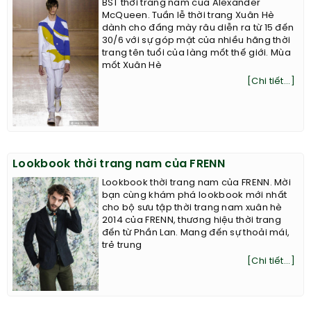
BST thời trang nam của Alexander
McQueen. Tuần lễ thời trang Xuân Hè
dành cho đấng mày râu diễn ra từ 15 đến
30/6 với sự góp mặt của nhiều hãng thời
trang tên tuổi của làng mốt thế giới. Mùa
mốt Xuân Hè
[Chi tiết...]
Lookbook thời trang nam của FRENN
Lookbook thời trang nam của FRENN. Mời
bạn cùng khám phá lookbook mới nhất
cho bộ sưu tập thời trang nam xuân hè
2014 của FRENN, thương hiệu thời trang
đến từ Phần Lan. Mang đến sự thoải mái,
trẻ trung
[Chi tiết...]