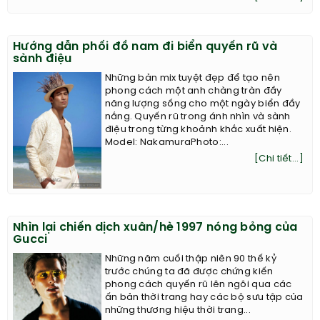
Hướng dẫn phối đồ nam đi biển quyến rũ và
sành điệu
Những bản mix tuyệt đẹp để tạo nên
phong cách một anh chàng tràn đầy
năng lượng sống cho một ngày biển đầy
nắng. Quyến rũ trong ánh nhìn và sành
điệu trong từng khoảnh khắc xuất hiện.
Model: NakamuraPhoto:...
[Chi tiết...]
Nhìn lại chiến dịch xuân/hè 1997 nóng bỏng của
Gucci
Những năm cuối thập niên 90 thế kỷ
trước chúng ta đã được chứng kiến
phong cách quyến rũ lên ngôi qua các
ấn bản thời trang hay các bộ sưu tập của
những thương hiệu thời trang...