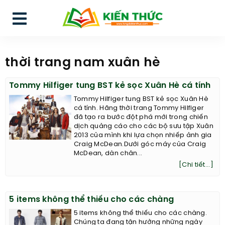
thời trang nam xuân hè
Tommy Hilfiger tung BST kẻ sọc Xuân Hè cá tính
Tommy Hilfiger tung BST kẻ sọc Xuân Hè
cá tính. Hãng thời trang Tommy Hilfiger
đã tạo ra bước đột phá mới trong chiến
dịch quảng cáo cho các bộ sưu tập Xuân
2013 của mình khi lựa chọn nhiếp ảnh gia
Craig McDean.Dưới góc máy của Craig
McDean, dàn chân...
[Chi tiết...]
5 items không thể thiếu cho các chàng
5 items không thể thiếu cho các chàng.
Chúng ta đang tận hưởng những ngày