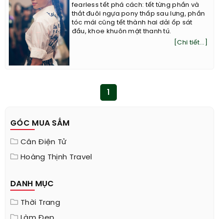
fearless tết phá cách: tết từng phần và
thắt đuôi ngựa pony thấp sau lưng, phần
tóc mái cũng tết thành hai dải ốp sát
đầu, khoe khuôn mặt thanh tú.
[Chi tiết...]
1
GÓC MUA SẮM
Cân Điện Tử
Hoàng Thịnh Travel
DANH MỤC
Thời Trang
Làm Đẹp