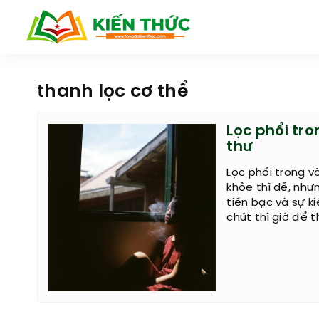
thanh lọc cơ thể
Lọc phổi tro
thư
Lọc phổi trong v
khỏe thì dễ, như
tiền bạc và sự k
chút thì giờ để t