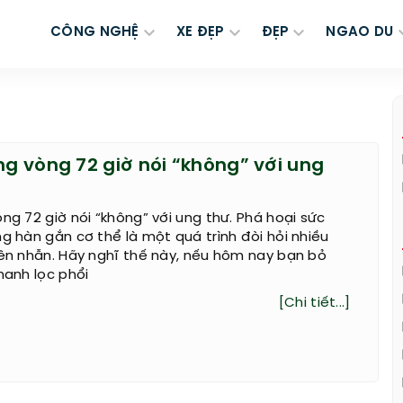
CÔNG NGHỆ
XE ĐẸP
ĐẸP
NGAO DU
ng vòng 72 giờ nói “không” với ung
òng 72 giờ nói “không” với ung thư. Phá hoại sức
ng hàn gắn cơ thể là một quá trình đòi hỏi nhiều
iên nhẫn. Hãy nghĩ thế này, nếu hôm nay bạn bỏ
hanh lọc phổi
[Chi tiết...]