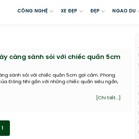
CÔNG NGHỆ
XE ĐẸP
ĐẸP
NGAO DU
ày càng sành sỏi với chiếc quần 5cm
àng sành sỏi với chiếc quần 5cm gợi cảm. Phong
của Đông Nhi gắn với những chiếc quần siêu ngắn,
[Chi tiết...]
1