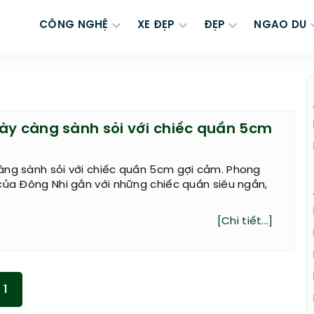
CÔNG NGHỆ
XE ĐẸP
ĐẸP
NGAO DU
ày càng sành sỏi với chiếc quần 5cm
àng sành sỏi với chiếc quần 5cm gợi cảm. Phong
của Đông Nhi gắn với những chiếc quần siêu ngắn,
[Chi tiết...]
1