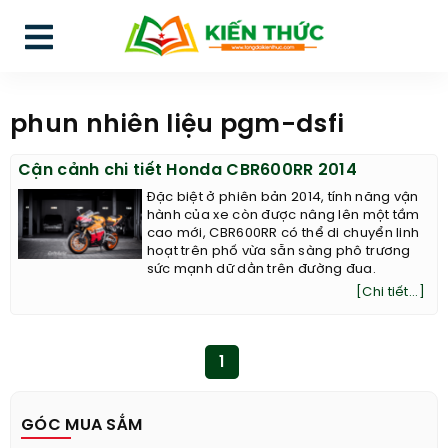
phun nhiên liệu pgm-dsfi
Cận cảnh chi tiết Honda CBR600RR 2014
Đặc biệt ở phiên bản 2014, tính năng vận
hành của xe còn được nâng lên một tầm
cao mới, CBR600RR có thể di chuyển linh
hoạt trên phố vừa sẵn sàng phô trương
sức mạnh dữ dằn trên đường đua.
[Chi tiết...]
1
GÓC MUA SẮM