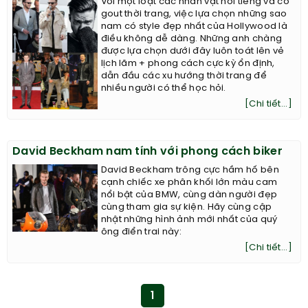
Với một loạt các nhân vật nổi tiếng và có
gout thời trang, việc lựa chọn những sao
nam có style đẹp nhất của Hollywood là
điều không dễ dàng. Những anh chàng
được lựa chọn dưới đây luôn toát lên vẻ
lịch lãm + phong cách cực kỳ ổn định,
dẫn đầu các xu hướng thời trang để
nhiều người có thể học hỏi.
[Chi tiết...]
David Beckham nam tính với phong cách biker
David Beckham trông cực hầm hố bên
cạnh chiếc xe phân khối lớn màu cam
nổi bật của BMW, cùng dàn người đẹp
cùng tham gia sự kiện. Hãy cùng cập
nhật những hình ảnh mới nhất của quý
ông điển trai này:
[Chi tiết...]
1