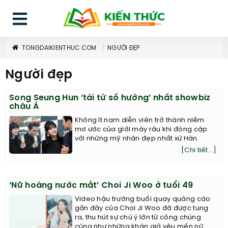
TONGDAIKIENTHUC.COM
NGƯỜI ĐẸP
Người đẹp
Song Seung Hun ‘tài tử số hưởng’ nhất showbiz
châu Á
Không ít nam diễn viên trở thành niềm
mơ ước của giới mày râu khi đóng cặp
với những mỹ nhân đẹp nhất xứ Hàn.
[Chi tiết...]
‘Nữ hoàng nước mắt’ Choi Ji Woo ở tuổi 49
Video hậu trường buổi quay quảng cáo
gần đây của Choi Ji Woo đã được tung
ra, thu hút sự chú ý lớn từ công chúng
cũng như những khán giả yêu mến nữ