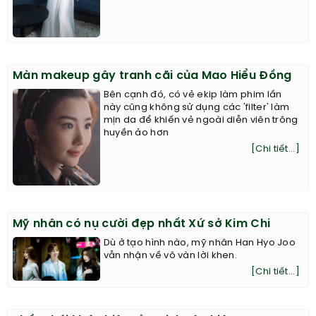
Màn makeup gây tranh cãi của Mao Hiểu Đồng
Bên cạnh đó, có vẻ ekip làm phim lần
này cũng không sử dụng các 'filter' làm
mịn da để khiến vẻ ngoài diễn viên trông
huyền ảo hơn
[Chi tiết...]
Mỹ nhân có nụ cười đẹp nhất Xứ sở Kim Chi
Dù ở tạo hình nào, mỹ nhân Han Hyo Joo
vẫn nhận về vô vàn lời khen.
[Chi tiết...]