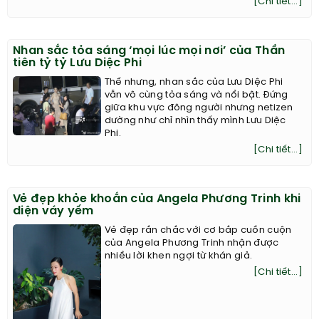
[Chi tiết...]
Nhan sắc tỏa sáng ‘mọi lúc mọi nơi’ của Thần
tiên tỷ tỷ Lưu Diệc Phi
Thế nhưng, nhan sắc của Lưu Diệc Phi
vẫn vô cùng tỏa sáng và nổi bật. Đứng
giữa khu vực đông người nhưng netizen
dường như chỉ nhìn thấy mình Lưu Diệc
Phi.
[Chi tiết...]
Vẻ đẹp khỏe khoắn của Angela Phương Trinh khi
diện váy yếm
Vẻ đẹp rắn chắc với cơ bắp cuồn cuộn
của Angela Phương Trinh nhận được
nhiều lời khen ngợi từ khán giả.
[Chi tiết...]