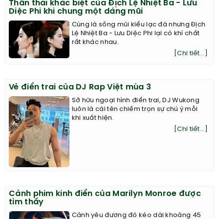
Thần thái khác biệt của Địch Lệ Nhiệt Ba - Lưu
Diệc Phi khi chung một dáng mũi
Cùng là sống mũi kiểu lạc đà nhưng Địch
Lệ Nhiệt Ba - Lưu Diệc Phi lại có khí chất
rất khác nhau.
[Chi tiết...]
Vẻ điển trai của DJ Rap Việt mùa 3
Sở hữu ngoại hình điển trai, DJ Wukong
luôn là cái tên chiếm trọn sự chú ý mỗi
khi xuất hiện.
[Chi tiết...]
Cảnh phim kinh điển của Marilyn Monroe được
tìm thấy
Cảnh yêu đương đó kéo dài khoảng 45