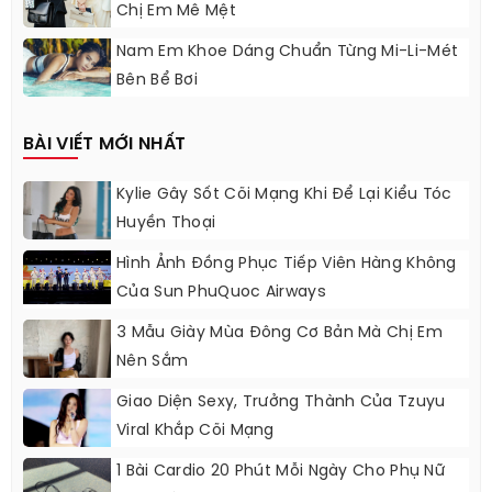
Chị Em Mê Mệt
Nam Em Khoe Dáng Chuẩn Từng Mi-Li-Mét
Bên Bể Bơi
BÀI VIẾT MỚI NHẤT
Kylie Gây Sốt Cõi Mạng Khi Để Lại Kiểu Tóc
Huyền Thoại
Hình Ảnh Đồng Phục Tiếp Viên Hàng Không
Của Sun PhuQuoc Airways
3 Mẫu Giày Mùa Đông Cơ Bản Mà Chị Em
Nên Sắm
Giao Diện Sexy, Trưởng Thành Của Tzuyu
Viral Khắp Cõi Mạng
1 Bài Cardio 20 Phút Mỗi Ngày Cho Phụ Nữ