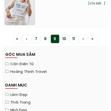
[Chi tiết...]
«
‹
7
8
9
10
11
›
»
GÓC MUA SẮM
Cân Điện Tử
Hoàng Thịnh Travel
DANH MỤC
Làm Đẹp
Thời Trang
Nhà Đẹp