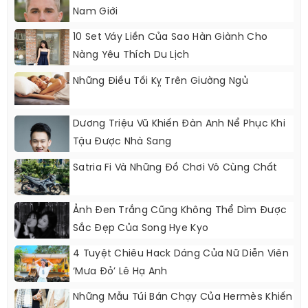
Nam Giới
10 Set Váy Liền Của Sao Hàn Giành Cho
Nàng Yêu Thích Du Lịch
Những Điều Tối Kỵ Trên Giường Ngủ
Dương Triệu Vũ Khiến Đàn Anh Nể Phục Khi
Tậu Được Nhà Sang
Satria Fi Và Những Đồ Chơi Vô Cùng Chất
Ảnh Đen Trắng Cũng Không Thể Dìm Được
Sắc Đẹp Của Song Hye Kyo
4 Tuyệt Chiêu Hack Dáng Của Nữ Diễn Viên
‘Mưa Đỏ’ Lê Hạ Anh
Những Mẫu Túi Bán Chạy Của Hermès Khiến