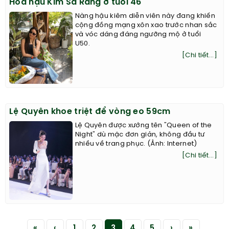
Hoa hậu Kim Sa Rang ở tuổi 46
Nàng hậu kiêm diễn viên này đang khiến
cộng đồng mạng xôn xao trước nhan sắc
và vóc dáng đáng ngưỡng mộ ở tuổi
U50.
[Chi tiết...]
Lệ Quyên khoe triệt để vòng eo 59cm
Lệ Quyên được xướng tên "Queen of the
Night" dù mặc đơn giản, không đầu tư
nhiều về trang phục. (Ảnh: Internet)
[Chi tiết...]
«
‹
1
2
3
4
5
›
»