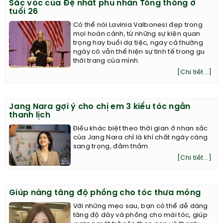
Sắc vóc của Đệ nhất phu nhân Tổng thống ở
tuổi 26
Có thể nói Lavinia Valbonesi đẹp trong
mọi hoàn cảnh, từ những sự kiện quan
trọng hay buổi dạ tiệc, ngay cả thường
ngày cô vẫn thể hiện sự tinh tế trong gu
thời trang của mình.
[Chi tiết...]
Jang Nara gợi ý cho chị em 3 kiểu tóc ngắn
thanh lịch
Điều khác biệt theo thời gian ở nhan sắc
của Jang Nara chỉ là khí chất ngày càng
sang trọng, đằm thắm.
[Chi tiết...]
Giúp nàng tăng độ phồng cho tóc thưa mỏng
Với những mẹo sau, bạn có thể dễ dàng
tăng độ dày và phồng cho mái tóc, giúp