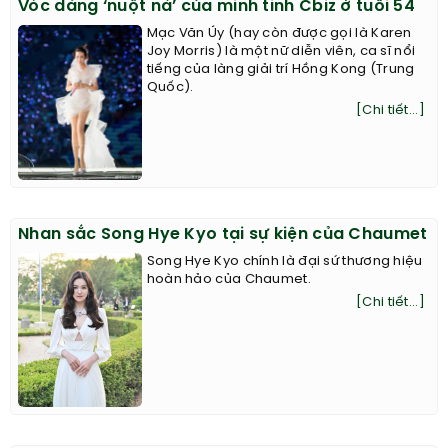
Vóc dáng ‘nuột nà’ của minh tinh Cbiz ở tuổi 54
Mạc Văn Úy (hay còn được gọi là Karen
Joy Morris) là một nữ diễn viên, ca sĩ nổi
tiếng của làng giải trí Hồng Kong (Trung
Quốc).
[Chi tiết...]
Nhan sắc Song Hye Kyo tại sự kiện của Chaumet
Song Hye Kyo chính là đại sứ thương hiệu
hoàn hảo của Chaumet.
[Chi tiết...]