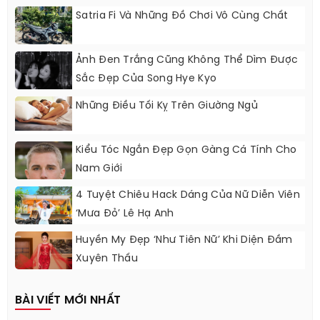
Satria Fi Và Những Đồ Chơi Vô Cùng Chất
Ảnh Đen Trắng Cũng Không Thể Dìm Được
Sắc Đẹp Của Song Hye Kyo
Những Điều Tối Kỵ Trên Giường Ngủ
Kiểu Tóc Ngắn Đẹp Gọn Gàng Cá Tính Cho
Nam Giới
4 Tuyệt Chiêu Hack Dáng Của Nữ Diễn Viên
‘Mưa Đỏ’ Lê Hạ Anh
Huyền My Đẹp ‘như Tiên Nữ’ Khi Diện Đầm
Xuyên Thấu
BÀI VIẾT MỚI NHẤT