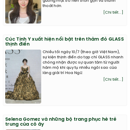
gương mặt trở nên thon gọn và thanh
thoát hơn.
[Chi tiết...]
Cúc Tịnh Y xuất hiện nổi bật trên thảm đỏ GLASS
thịnh điển
Chiều tối ngày 10/7 (theo giờ Việt Nam),
sự kiện thịnh điển do tạp chí GLASS nhanh
chóng nhận được sự quan tâm từ người
hâm mộ khi quy tụ nhiều ngôi sao của
làng giải trí Hoa Ngữ.
[Chi tiết...]
Selena Gomez và những bộ trang phục hè trẻ
trung của cô ây