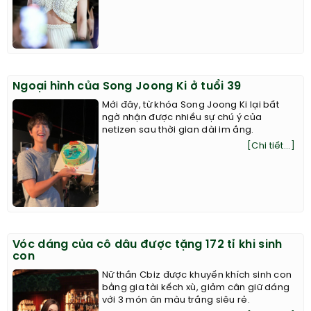
Ngoại hình của Song Joong Ki ở tuổi 39
Mới đây, từ khóa Song Joong Ki lại bất
ngờ nhận được nhiều sự chú ý của
netizen sau thời gian dài im ắng.
[Chi tiết...]
Vóc dáng của cô dâu được tặng 172 tỉ khi sinh
con
Nữ thần Cbiz được khuyến khích sinh con
bằng gia tài kếch xù, giảm cân giữ dáng
với 3 món ăn màu trắng siêu rẻ.