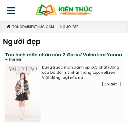
TONGDAIKIENTHUC.COM
NGƯỜI ĐẸP
Người đẹp
Tạo hình mãn nhãn của 2 đại sứ Valentino Yoona
- Irene
Đứng trước màn đánh úp cực chất lượng
của bộ đôi mỹ nhân hàng top, netizen
Việt đồng loạt nức nở
[Chi tiết...]