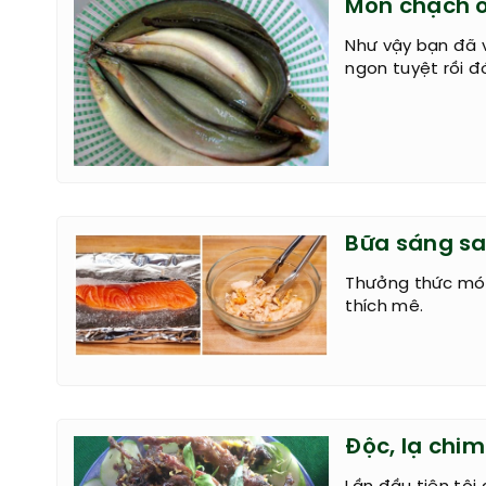
Món chạch o
Như vậy bạn đã 
ngon tuyệt rồi đ
Bữa sáng sa
Thưởng thức mó
thích mê.
Độc, lạ chi