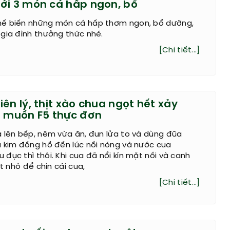
ới 3 món cá hấp ngon, bổ
ế biến những món cá hấp thơm ngon, bổ dưỡng,
gia đình thưởng thức nhé.
[Chi tiết...]
ên lý, thịt xào chua ngọt hết xảy
h muốn F5 thực đơn
 lên bếp, nêm vừa ăn, đun lửa to và dùng đũa
u kim đồng hồ đến lúc nồi nóng và nước cua
đục thì thôi. Khi cua đã nổi kín mặt nồi và canh
ật nhỏ để chin cái cua,
[Chi tiết...]