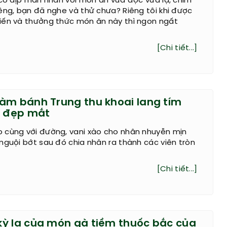
 có dịp mãn nhãn với món ăn vừa độc vừa lạ, chim
êng, bạn đã nghe và thử chưa? Riêng tôi khi được
iến và thưởng thức món ăn này thì ngon ngất
.
[Chi tiết...]
àm bánh Trung thu khoai lang tím
i đẹp mắt
 cùng với đường, vani xào cho nhân nhuyễn mịn
nguội bớt sau đó chia nhân ra thành các viên tròn
[Chi tiết...]
ỳ lạ của món gà tiềm thuốc bắc của