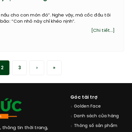
i nấu cho con món đó”. Nghe vậy, má cốc đầu tôi
 bảo: “Con nhỏ này chỉ khéo nịnh”.
[Chi tiết...]
2
3
›
»
Góc tài trợ
Golden Face
Danh sách cửa hàng
Thông số sản phẩm
thông tin thời trang,