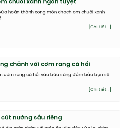
m chuối xanh ngon tuyệt
vừa hoàn thành xong món chạch om chuối xanh
ó.
[Chi tiết...]
ng chảnh với cơm rang cá hồi
n cơm rang cá hồi vào bữa sáng đảm bảo bạn sẽ
[Chi tiết...]
m cút nướng sầu riêng