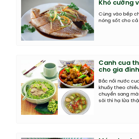
Khó cưỡng v
Cùng vào bếp ch
nóng sốt cho cả 
Canh cua thi
cho gia đìn
Bắc nồi nước cua
khuấy theo chiề
chuyển sang màu 
sôi thì hạ lửa th