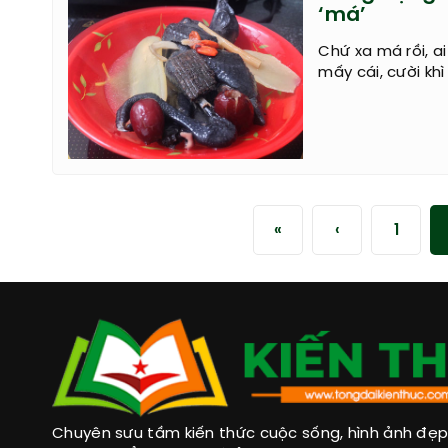
‘má’
Chứ xa má rồi, a
mấy cái, cười khì
«
‹
1
Chuyên sưu tầm kiến thức cuộc sống, hình ảnh đẹp, 