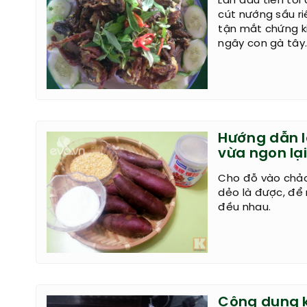
Lần đầu tiên tôi
cút nướng sầu ri
tận mắt chứng k
ngây con gà tây
Hướng dẫn l
vừa ngon lạ
Cho đỗ vào chảo
dẻo là được, để 
đều nhau.
Công dụng k