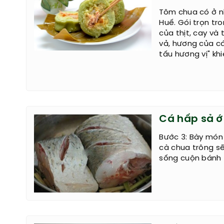
Tôm chua có ở n
Huế. Gói trọn tr
của thịt, cay và 
vả, hương của cá
tấu hương vị" kh
Cá hấp sả ớ
Bước 3: Bày món 
cà chua trông s
sống cuộn bánh