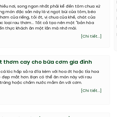
hiều nơi, song ngon nhất phải kể đến tôm chua xứ
ong món đặc sản này là vị ngọt bùi của tôm, béo
thơm của riềng, tỏi ớt, vị chua của khế, chát của
c loại rau thơm... Tất cả tạo nên một "bản hòa
iến thực khách ăn một lần mà nhớ mãi.
[Chi tiết...]
t thơm cay cho bữa cơm gia đình
cá lóc hấp sả ra đĩa kèm với hoa ớt hoặc tỉa hoa
ẽ đẹp mắt hơn. Bạn có thể ăn món này với rau
 tráng hoặc chấm nước mắm ăn với cơm.
[Chi tiết...]