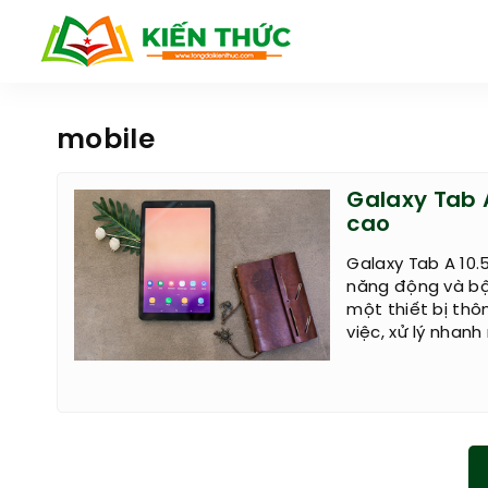
mobile
Galaxy Tab A
cao
Galaxy Tab A 10.5
năng động và bận
một thiết bị thô
việc, xử lý nhan