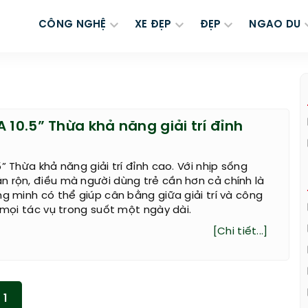
CÔNG NGHỆ
XE ĐẸP
ĐẸP
NGAO DU
 10.5” Thừa khả năng giải trí đỉnh
” Thừa khả năng giải trí đỉnh cao. Với nhịp sống
 rộn, điều mà người dùng trẻ cần hơn cả chính là
ng minh có thể giúp cân bằng giữa giải trí và công
h mọi tác vụ trong suốt một ngày dài.
[Chi tiết...]
1