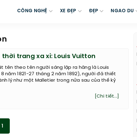
CÔNG NGHỆ
XE ĐẸP
ĐẸP
NGAO DU
on
thời trang xa xỉ: Louis Vuitton
 tên theo tên người sáng lập ra hãng là Louis
 8 năm 1821-27 tháng 2 năm 1892), người đã thiết
ành lý như một Malletier trong nửa sau của thế kỷ
[Chi tiết...]
1