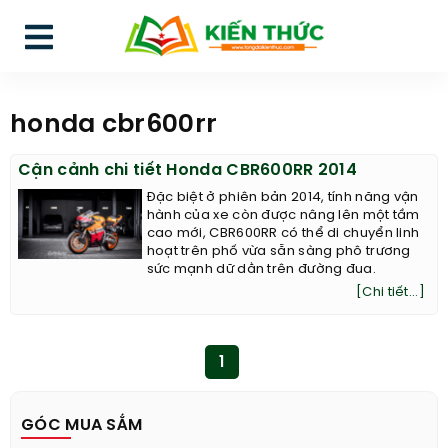
honda cbr600rr
Cận cảnh chi tiết Honda CBR600RR 2014
Đặc biệt ở phiên bản 2014, tính năng vận
hành của xe còn được nâng lên một tầm
cao mới, CBR600RR có thể di chuyển linh
hoạt trên phố vừa sẵn sàng phô trương
sức mạnh dữ dằn trên đường đua.
[Chi tiết...]
1
GÓC MUA SẮM