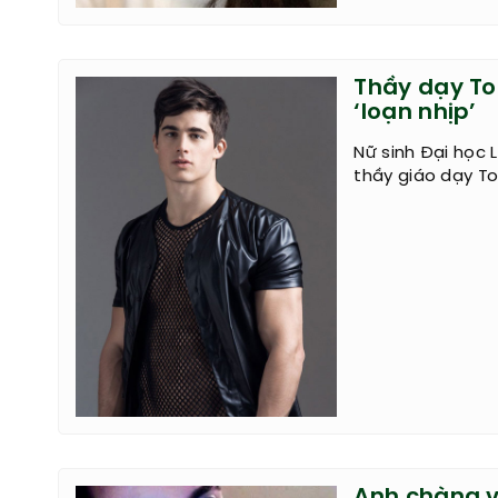
Thầy dạy Toá
‘loạn nhịp’
Nữ sinh Đại học 
thầy giáo dạy T
Anh chàng v