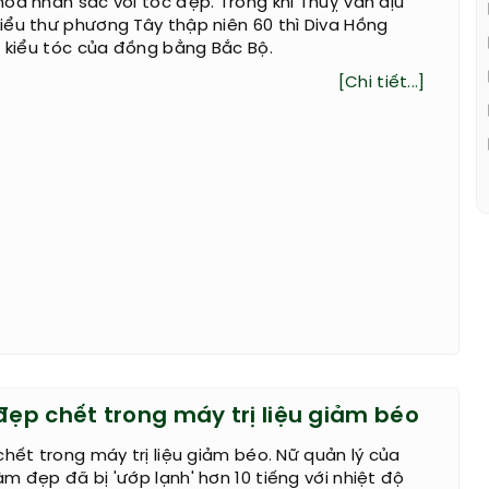
oa nhan sắc với tóc đẹp. Trong khi Thuỵ Vân dịu
ểu thư phương Tây thập niên 60 thì Diva Hồng
i kiểu tóc của đồng bằng Bắc Bộ.
[Chi tiết...]
đẹp chết trong máy trị liệu giảm béo
chết trong máy trị liệu giảm béo. Nữ quản lý của
m đẹp đã bị 'ướp lạnh' hơn 10 tiếng với nhiệt độ