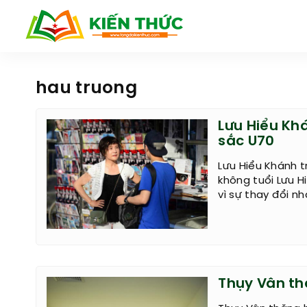
hau truong
Lưu Hiểu Kh
sắc U70
Lưu Hiểu Khánh t
không tuổi Lưu 
vì sự thay đổi nh
Thụy Vân th