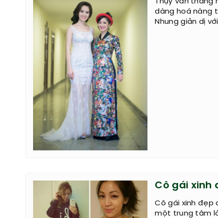
Thụy Vân thăng h
dàng hoá nàng ti
Nhung giản dị vớ
Cô gái xinh 
Cô gái xinh đẹp 
một trung tâm là