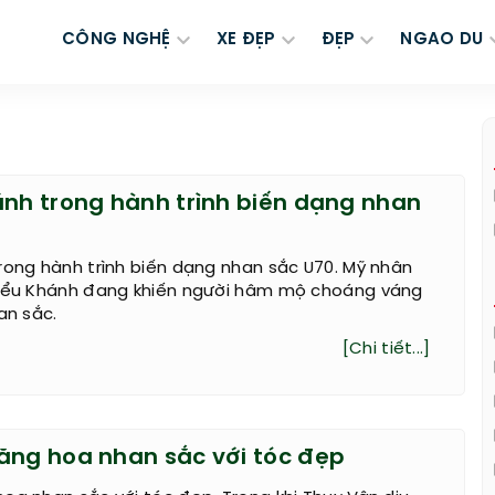
CÔNG NGHỆ
XE ĐẸP
ĐẸP
NGAO DU
ánh trong hành trình biến dạng nhan
rong hành trình biến dạng nhan sắc U70. Mỹ nhân
Hiểu Khánh đang khiến người hâm mộ choáng váng
an sắc.
[Chi tiết...]
ăng hoa nhan sắc với tóc đẹp