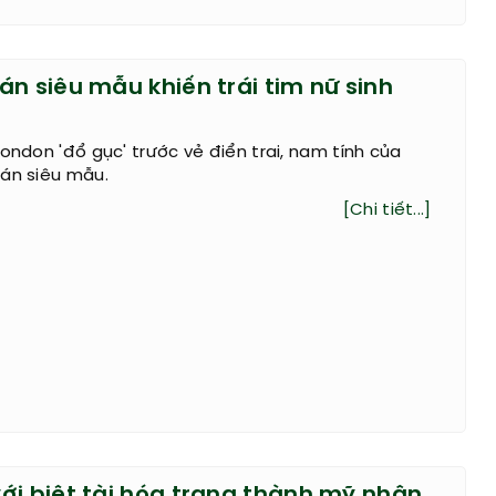
n siêu mẫu khiến trái tim nữ sinh
London 'đổ gục' trước vẻ điển trai, nam tính của
oán siêu mẫu.
[Chi tiết...]
ới biệt tài hóa trang thành mỹ nhân