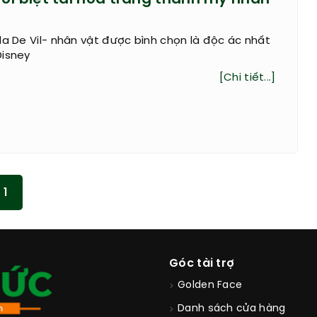
la De Vil- nhân vật được bình chọn là độc ác nhất
Disney
[Chi tiết...]
1
Góc tài trợ
Golden Face
Danh sách cửa hàng