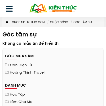
TONGDAIKIENTHUC.COM
CUỘC SỐNG
GÓC TÂM SỰ
Góc tâm sự
Không có mẫu tin để hiển thị!
GÓC MUA SẮM
Cân Điện Tử
Hoàng Thịnh Travel
DANH MỤC
Học Tập
Làm Cha Mẹ