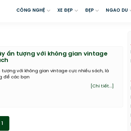
CÔNG NGHỆ
XE ĐẸP
ĐẸP
NGAO DU
ây ấn tượng với không gian vintage
ách
 tượng với không gian vintage cực nhiều sách, là
ng để các bạn
[Chi tiết...]
1