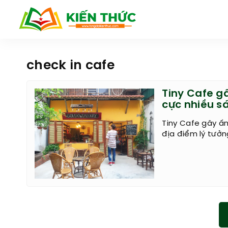
check in cafe
Tiny Cafe g
cực nhiều s
Tiny Cafe gây ấn
địa điểm lý tưở