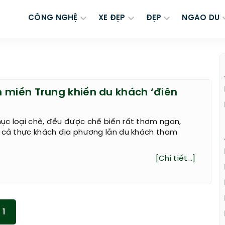
CÔNG NGHỆ
XE ĐẸP
ĐẸP
NGAO DU
 miền Trung khiến du khách ‘điên
ục loại chè, đều được chế biến rất thơm ngon,
t cả thực khách địa phương lẫn du khách tham
[Chi tiết...]
1