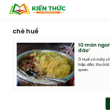
chè huế
10 món ngon
đảo’
Ở Huế có mấy ch
hấp dẫn, thu hú
quan.