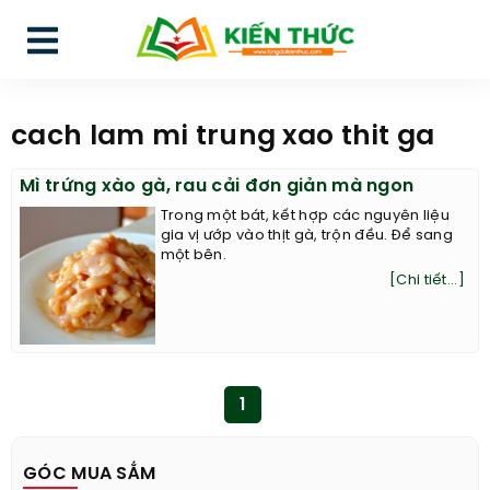
cach lam mi trung xao thit ga
Mì trứng xào gà, rau cải đơn giản mà ngon
Trong một bát, kết hợp các nguyên liệu
gia vị ướp vào thịt gà, trộn đều. Để sang
một bên.
[Chi tiết...]
1
GÓC MUA SẮM