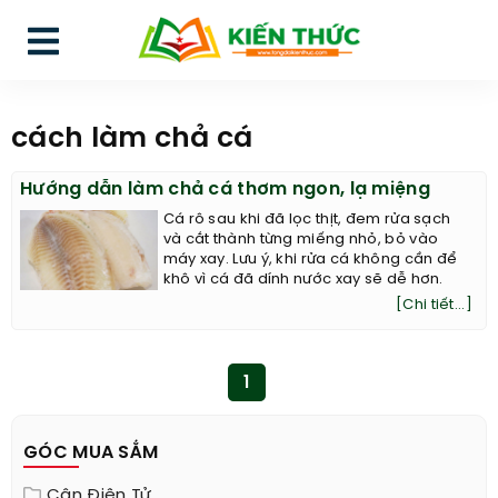
cách làm chả cá
Hướng dẫn làm chả cá thơm ngon, lạ miệng
Cá rô sau khi đã lọc thịt, đem rửa sạch
và cắt thành từng miếng nhỏ, bỏ vào
máy xay. Lưu ý, khi rửa cá không cần để
khô vì cá đã dính nước xay sẽ dễ hơn.
[Chi tiết...]
1
GÓC MUA SẮM
Cân Điện Tử